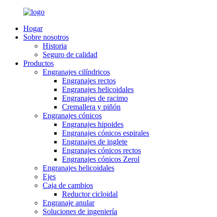
Hogar
Sobre nosotros
Historia
Seguro de calidad
Productos
Engranajes cilíndricos
Engranajes rectos
Engranajes helicoidales
Engranajes de racimo
Cremallera y piñón
Engranajes cónicos
Engranajes hipoides
Engranajes cónicos espirales
Engranajes de inglete
Engranajes cónicos rectos
Engranajes cónicos Zerol
Engranajes helicoidales
Ejes
Caja de cambios
Reductor cicloidal
Engranaje anular
Soluciones de ingeniería