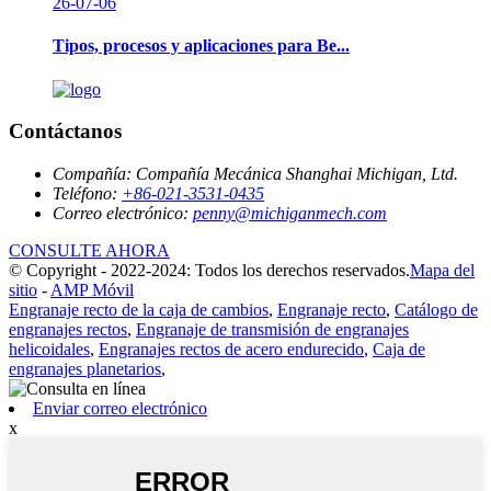
26-07-06
Tipos, procesos y aplicaciones para Be...
Contáctanos
Compañía:
Compañía Mecánica Shanghai Michigan, Ltd.
Teléfono:
+86-021-3531-0435
Correo electrónico:
penny@michiganmech.com
CONSULTE AHORA
© Copyright - 2022-2024: Todos los derechos reservados.
Mapa del
sitio
-
AMP Móvil
Engranaje recto de la caja de cambios
,
Engranaje recto
,
Catálogo de
engranajes rectos
,
Engranaje de transmisión de engranajes
helicoidales
,
Engranajes rectos de acero endurecido
,
Caja de
engranajes planetarios
,
Enviar correo electrónico
x